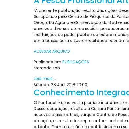
A Pesca Profissional A
“A presente publicação resulta das ações des
Sul apoiado pelo Centro de Pesquisas do Panta
Geografia Agrária e Conservação da Biodiversi
envolveu diversos atores sociais: pescadores 
instituições do poder público da esfera munici
contribuísse para a sustentabilida­de econômi
ACESSAR ARQUIVO
Publicado em
PUBLICAÇÕES
Marcado sob
Leia mais ...
Sábado, 28 Abril 2018 20:00
Conhecimento Integrad
O Pantanal é uma vasta planície inundável. E
Dessa ocupação, resultou a Cultura Pantaneira
riquezas e assimetrias, surge o Centro de Pes
atuação, os resultados representam parte de uma
adiante. Com a missão de contribuir com a su