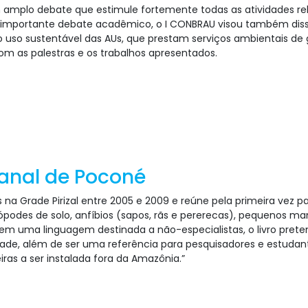
mplo debate que estimule fortemente todas as atividades rel
 importante debate acadêmico, o I CONBRAU visou também diss
ao uso sustentável das AUs, que prestam serviços ambientais d
om as palestras e os trabalhos apresentados.
tanal de Poconé
s na Grade Pirizal entre 2005 e 2009 e reúne pela primeira ve
rópodes de solo, anfíbios (sapos, rãs e pererecas), pequenos m
to em uma linguagem destinada a não-especialistas, o livro pre
ade, além de ser uma referência para pesquisadores e estudant
ras a ser instalada fora da Amazônia.”