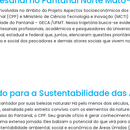
rtesanal no Pantanal Norte Mat
envolvidas no âmbito do Projeto Aspectos Socioeconômicos dos
nal (CPP) e Ministério de Ciência Tecnologia e Inovação (MCTI
dade do Pantanal – GECA /UFMT. Nessa trajetória busca-se evid
artesanais profissionais, acadêmicos e pesquisadores da Univer
pal, estadual e federal que, juntos, elencaram questões priorit
ca e social dos pescadores e demais atores sociais que vivem n
o para a Sustentabilidade das
ncantador por suas belezas naturais! Há pelo menos dois sécul
, assinalada pelo estreito convívio com os elementos da natur
quisa do Pantanal, o CPP. Seu grande ofício é gerar conhecime
 extensa jornada. Eles balizam o potencial do que virá para o f
stentabilidade ambiental, social e econômica de Áreas Úmidas 