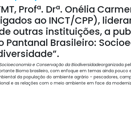
T, Profª. Drª. Onélia Carme
(ligados ao INCT/CPP), lide
 outras instituições, a publ
o Pantanal Brasileiro: Soci
iversidade”.
o: Socioeconomia e Conservação da Biodiversidade
organizada pe
mportante Bioma brasileiro, com enfoque em temas ainda pouco
mbiental da população do ambiente agrário – pescadores, campo
cional e as relações com o meio ambiente em face da moderni