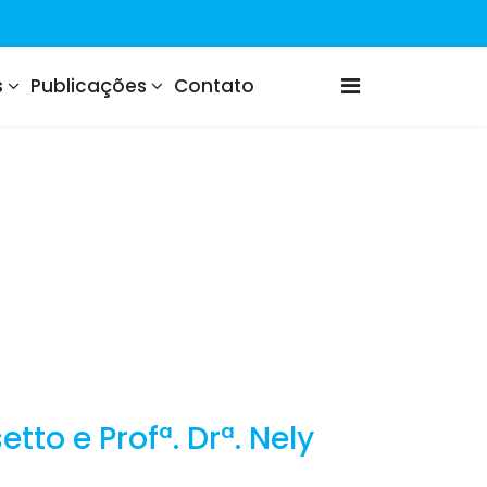
s
Publicações
Contato
to e Profª. Drª. Nely