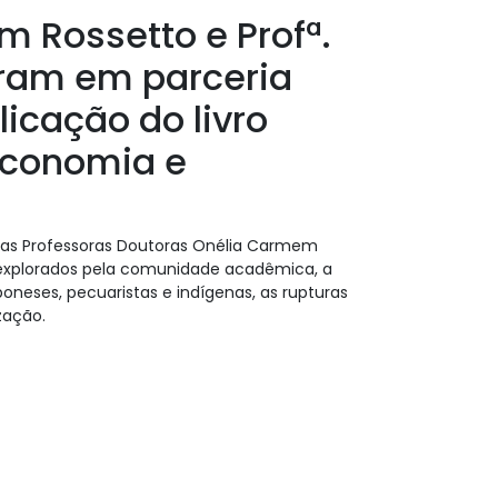
m Rossetto e Profª.
raram em parceria
icação do livro
oeconomia e
las Professoras Doutoras Onélia Carmem
 explorados pela comunidade acadêmica, a
neses, pecuaristas e indígenas, as rupturas
zação.