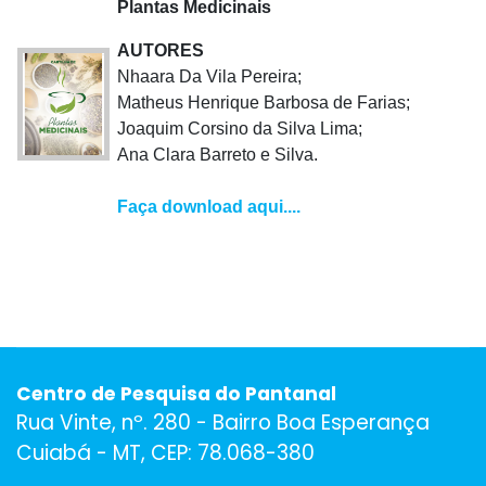
Plantas Medicinais
AUTORES
Nhaara Da Vila Pereira;
Matheus Henrique Barbosa de Farias;
Joaquim Corsino da Silva Lima;
Ana Clara Barreto e Silva.
Faça download aqui....
Centro de Pesquisa do Pantanal
Rua Vinte, nº. 280 - Bairro Boa Esperança
Cuiabá - MT, CEP: 78.068-380